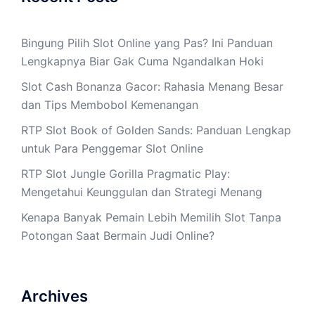
Bingung Pilih Slot Online yang Pas? Ini Panduan
Lengkapnya Biar Gak Cuma Ngandalkan Hoki
Slot Cash Bonanza Gacor: Rahasia Menang Besar
dan Tips Membobol Kemenangan
RTP Slot Book of Golden Sands: Panduan Lengkap
untuk Para Penggemar Slot Online
RTP Slot Jungle Gorilla Pragmatic Play:
Mengetahui Keunggulan dan Strategi Menang
Kenapa Banyak Pemain Lebih Memilih Slot Tanpa
Potongan Saat Bermain Judi Online?
Archives