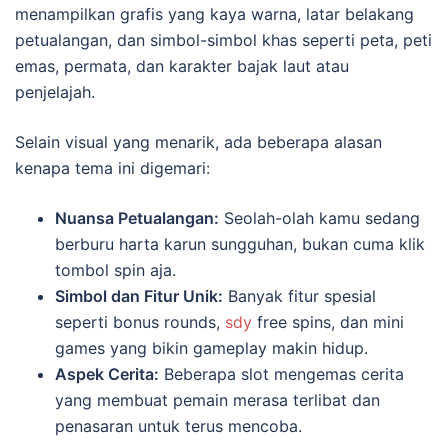
menampilkan grafis yang kaya warna, latar belakang
petualangan, dan simbol-simbol khas seperti peta, peti
emas, permata, dan karakter bajak laut atau
penjelajah.
Selain visual yang menarik, ada beberapa alasan
kenapa tema ini digemari:
Nuansa Petualangan:
Seolah-olah kamu sedang
berburu harta karun sungguhan, bukan cuma klik
tombol spin aja.
Simbol dan Fitur Unik:
Banyak fitur spesial
seperti bonus rounds,
sdy
free spins, dan mini
games yang bikin gameplay makin hidup.
Aspek Cerita:
Beberapa slot mengemas cerita
yang membuat pemain merasa terlibat dan
penasaran untuk terus mencoba.