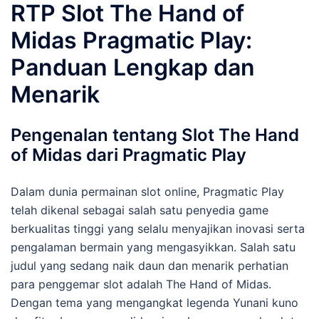
RTP Slot The Hand of
Midas Pragmatic Play:
Panduan Lengkap dan
Menarik
Pengenalan tentang Slot The Hand
of Midas dari Pragmatic Play
Dalam dunia permainan slot online, Pragmatic Play
telah dikenal sebagai salah satu penyedia game
berkualitas tinggi yang selalu menyajikan inovasi serta
pengalaman bermain yang mengasyikkan. Salah satu
judul yang sedang naik daun dan menarik perhatian
para penggemar slot adalah The Hand of Midas.
Dengan tema yang mengangkat legenda Yunani kuno