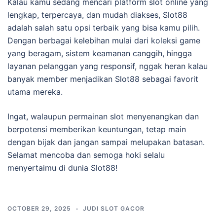
Kalau kamu sedang mencari platform slot online yang
lengkap, terpercaya, dan mudah diakses, Slot88
adalah salah satu opsi terbaik yang bisa kamu pilih.
Dengan berbagai kelebihan mulai dari koleksi game
yang beragam, sistem keamanan canggih, hingga
layanan pelanggan yang responsif, nggak heran kalau
banyak member menjadikan Slot88 sebagai favorit
utama mereka.
Ingat, walaupun permainan slot menyenangkan dan
berpotensi memberikan keuntungan, tetap main
dengan bijak dan jangan sampai melupakan batasan.
Selamat mencoba dan semoga hoki selalu
menyertaimu di dunia Slot88!
OCTOBER 29, 2025
JUDI SLOT GACOR