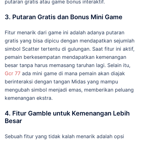
putaran gratis atau game bonus interaktif.
3. Putaran Gratis dan Bonus Mini Game
Fitur menarik dari game ini adalah adanya putaran
gratis yang bisa dipicu dengan mendapatkan sejumlah
simbol Scatter tertentu di gulungan. Saat fitur ini aktif,
pemain berkesempatan mendapatkan kemenangan
besar tanpa harus memasang taruhan lagi. Selain itu,
Gcr 77
ada mini game di mana pemain akan diajak
berinteraksi dengan tangan Midas yang mampu
mengubah simbol menjadi emas, memberikan peluang
kemenangan ekstra.
4. Fitur Gamble untuk Kemenangan Lebih
Besar
Sebuah fitur yang tidak kalah menarik adalah opsi