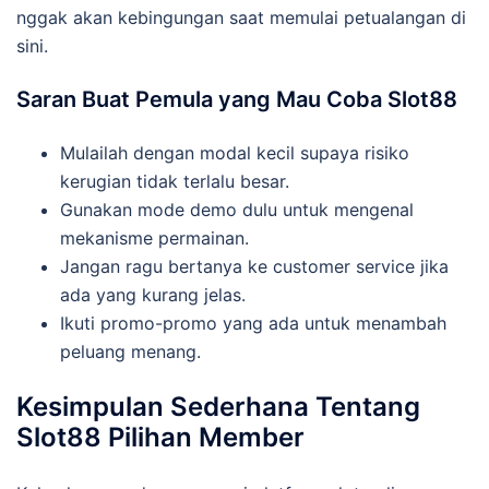
nggak akan kebingungan saat memulai petualangan di
sini.
Saran Buat Pemula yang Mau Coba Slot88
Mulailah dengan modal kecil supaya risiko
kerugian tidak terlalu besar.
Gunakan mode demo dulu untuk mengenal
mekanisme permainan.
Jangan ragu bertanya ke customer service jika
ada yang kurang jelas.
Ikuti promo-promo yang ada untuk menambah
peluang menang.
Kesimpulan Sederhana Tentang
Slot88 Pilihan Member