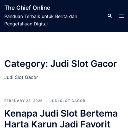
Skip
The Chief Online
to
Search
Tog
Panduan Terbaik untuk Berita dan
content
men
Pengetahuan Digital
Category:
Judi Slot Gacor
Judi Slot Gacor
FEBRUARY 22, 2026
JUDI SLOT GACOR
Kenapa Judi Slot Bertema
Harta Karun Jadi Favorit