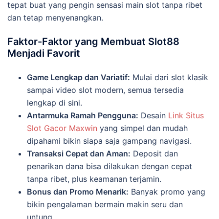
tepat buat yang pengin sensasi main slot tanpa ribet
dan tetap menyenangkan.
Faktor-Faktor yang Membuat Slot88
Menjadi Favorit
Game Lengkap dan Variatif:
Mulai dari slot klasik
sampai video slot modern, semua tersedia
lengkap di sini.
Antarmuka Ramah Pengguna:
Desain
Link Situs
Slot Gacor Maxwin
yang simpel dan mudah
dipahami bikin siapa saja gampang navigasi.
Transaksi Cepat dan Aman:
Deposit dan
penarikan dana bisa dilakukan dengan cepat
tanpa ribet, plus keamanan terjamin.
Bonus dan Promo Menarik:
Banyak promo yang
bikin pengalaman bermain makin seru dan
untung.