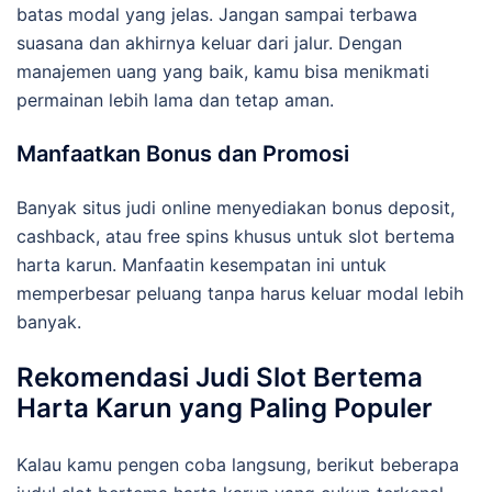
batas modal yang jelas. Jangan sampai terbawa
suasana dan akhirnya keluar dari jalur. Dengan
manajemen uang yang baik, kamu bisa menikmati
permainan lebih lama dan tetap aman.
Manfaatkan Bonus dan Promosi
Banyak situs judi online menyediakan bonus deposit,
cashback, atau free spins khusus untuk slot bertema
harta karun. Manfaatin kesempatan ini untuk
memperbesar peluang tanpa harus keluar modal lebih
banyak.
Rekomendasi Judi Slot Bertema
Harta Karun yang Paling Populer
Kalau kamu pengen coba langsung, berikut beberapa