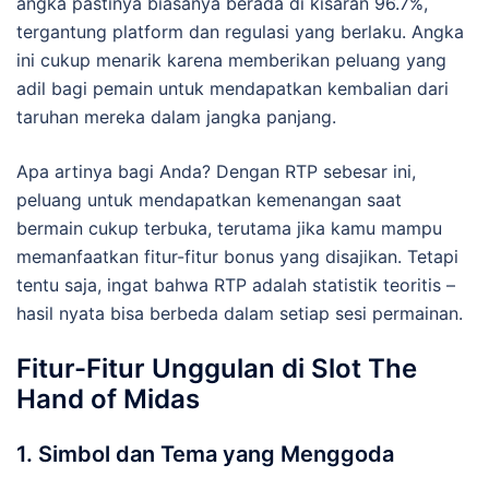
angka pastinya biasanya berada di kisaran 96.7%,
tergantung platform dan regulasi yang berlaku. Angka
ini cukup menarik karena memberikan peluang yang
adil bagi pemain untuk mendapatkan kembalian dari
taruhan mereka dalam jangka panjang.
Apa artinya bagi Anda? Dengan RTP sebesar ini,
peluang untuk mendapatkan kemenangan saat
bermain cukup terbuka, terutama jika kamu mampu
memanfaatkan fitur-fitur bonus yang disajikan. Tetapi
tentu saja, ingat bahwa RTP adalah statistik teoritis –
hasil nyata bisa berbeda dalam setiap sesi permainan.
Fitur-Fitur Unggulan di Slot The
Hand of Midas
1. Simbol dan Tema yang Menggoda