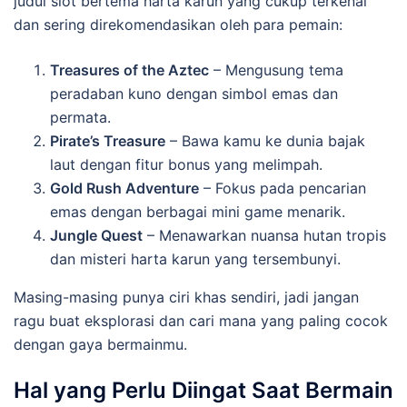
judul slot bertema harta karun yang cukup terkenal
dan sering direkomendasikan oleh para pemain:
Treasures of the Aztec
– Mengusung tema
peradaban kuno dengan simbol emas dan
permata.
Pirate’s Treasure
– Bawa kamu ke dunia bajak
laut dengan fitur bonus yang melimpah.
Gold Rush Adventure
– Fokus pada pencarian
emas dengan berbagai mini game menarik.
Jungle Quest
– Menawarkan nuansa hutan tropis
dan misteri harta karun yang tersembunyi.
Masing-masing punya ciri khas sendiri, jadi jangan
ragu buat eksplorasi dan cari mana yang paling cocok
dengan gaya bermainmu.
Hal yang Perlu Diingat Saat Bermain