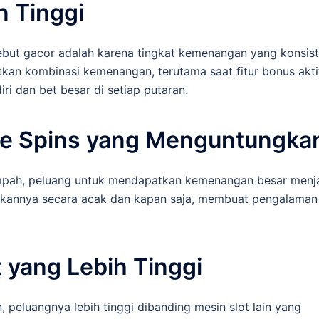
n Tinggi
sebut gacor adalah karena tingkat kemenangan yang konsist
an kombinasi kemenangan, terutama saat fitur bonus aktif
i dan bet besar di setiap putaran.
ree Spins yang Menguntungka
limpah, peluang untuk mendapatkan kemenangan besar menj
ihasilkannya secara acak dan kapan saja, membuat pengalaman
t yang Lebih Tinggi
peluangnya lebih tinggi dibanding mesin slot lain yang