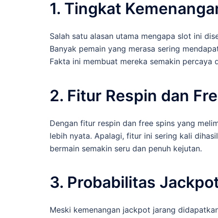
1. Tingkat Kemenanga
Salah satu alasan utama mengapa slot ini di
Banyak pemain yang merasa sering mendapatk
Fakta ini membuat mereka semakin percaya dir
2. Fitur Respin dan F
Dengan fitur respin dan free spins yang me
lebih nyata. Apalagi, fitur ini sering kali d
bermain semakin seru dan penuh kejutan.
3. Probabilitas Jackpo
Meski kemenangan jackpot jarang didapatkan, 