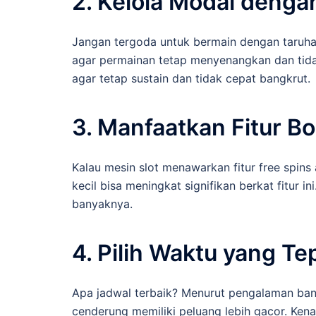
2. Kelola Modal dengan
Jangan tergoda untuk bermain dengan taruhan
agar permainan tetap menyenangkan dan tidak
agar tetap sustain dan tidak cepat bangkrut.
3. Manfaatkan Fitur B
Kalau mesin slot menawarkan fitur free spi
kecil bisa meningkat signifikan berkat fitur i
banyaknya.
4. Pilih Waktu yang T
Apa jadwal terbaik? Menurut pengalaman banya
cenderung memiliki peluang lebih gacor. Ken