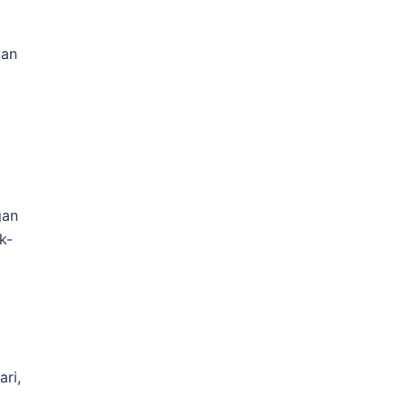
gan
gan
k-
ri,