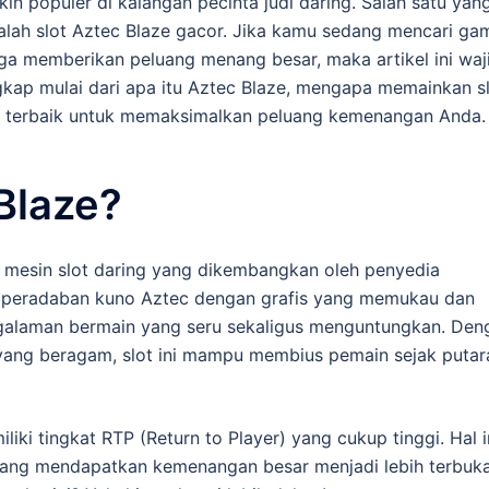
kin populer di kalangan pecinta judi daring. Salah satu yan
alah slot Aztec Blaze gacor. Jika kamu sedang mencari ga
uga memberikan peluang menang besar, maka artikel ini waj
ap mulai dari apa itu Aztec Blaze, mengapa memainkan s
gi terbaik untuk memaksimalkan peluang kemenangan Anda.
 Blaze?
n mesin slot daring yang dikembangkan oleh penyedia
 peradaban kuno Aztec dengan grafis yang memukau dan
engalaman bermain yang seru sekaligus menguntungkan. Den
 yang beragam, slot ini mampu membius pemain sejak putar
iliki tingkat RTP (Return to Player) yang cukup tinggi. Hal i
uang mendapatkan kemenangan besar menjadi lebih terbuka