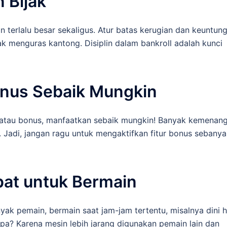
 Bijak
 terlalu besar sekaligus. Atur batas kerugian dan keuntun
 menguras kantong. Disiplin dalam bankroll adalah kunci
onus Sebaik Mungkin
ns atau bonus, manfaatkan sebaik mungkin! Banyak kemenan
ni. Jadi, jangan ragu untuk mengaktifkan fitur bonus sebanya
epat untuk Bermain
k pemain, bermain saat jam-jam tertentu, misalnya dini ha
apa? Karena mesin lebih jarang digunakan pemain lain dan