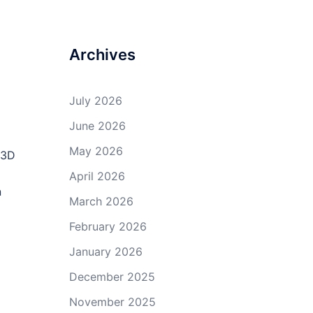
Archives
July 2026
June 2026
May 2026
 3D
April 2026
n
March 2026
February 2026
January 2026
December 2025
November 2025