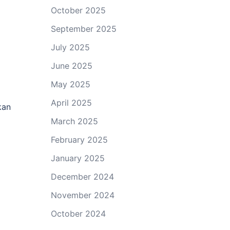
October 2025
September 2025
July 2025
June 2025
May 2025
April 2025
kan
March 2025
February 2025
January 2025
December 2024
November 2024
October 2024