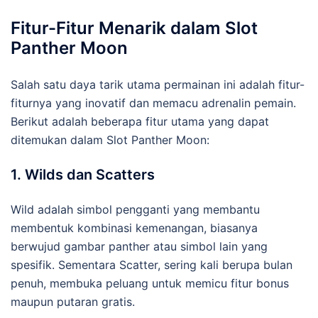
Fitur-Fitur Menarik dalam Slot
Panther Moon
Salah satu daya tarik utama permainan ini adalah fitur-
fiturnya yang inovatif dan memacu adrenalin pemain.
Berikut adalah beberapa fitur utama yang dapat
ditemukan dalam Slot Panther Moon:
1. Wilds dan Scatters
Wild adalah simbol pengganti yang membantu
membentuk kombinasi kemenangan, biasanya
berwujud gambar panther atau simbol lain yang
spesifik. Sementara Scatter, sering kali berupa bulan
penuh, membuka peluang untuk memicu fitur bonus
maupun putaran gratis.