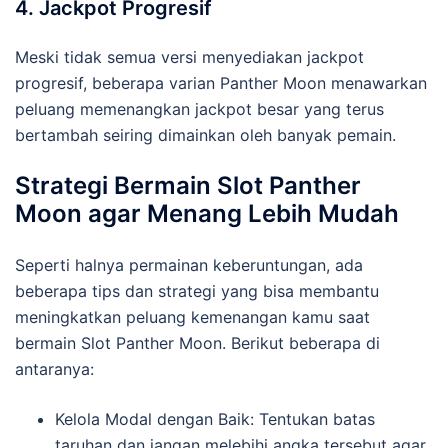
4. Jackpot Progresif
Meski tidak semua versi menyediakan jackpot
progresif, beberapa varian Panther Moon menawarkan
peluang memenangkan jackpot besar yang terus
bertambah seiring dimainkan oleh banyak pemain.
Strategi Bermain Slot Panther
Moon agar Menang Lebih Mudah
Seperti halnya permainan keberuntungan, ada
beberapa tips dan strategi yang bisa membantu
meningkatkan peluang kemenangan kamu saat
bermain Slot Panther Moon. Berikut beberapa di
antaranya:
Kelola Modal dengan Baik: Tentukan batas
taruhan dan jangan melebihi angka tersebut agar