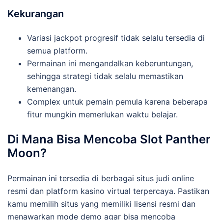
Kekurangan
Variasi jackpot progresif tidak selalu tersedia di
semua platform.
Permainan ini mengandalkan keberuntungan,
sehingga strategi tidak selalu memastikan
kemenangan.
Complex untuk pemain pemula karena beberapa
fitur mungkin memerlukan waktu belajar.
Di Mana Bisa Mencoba Slot Panther
Moon?
Permainan ini tersedia di berbagai situs judi online
resmi dan platform kasino virtual terpercaya. Pastikan
kamu memilih situs yang memiliki lisensi resmi dan
menawarkan mode demo agar bisa mencoba