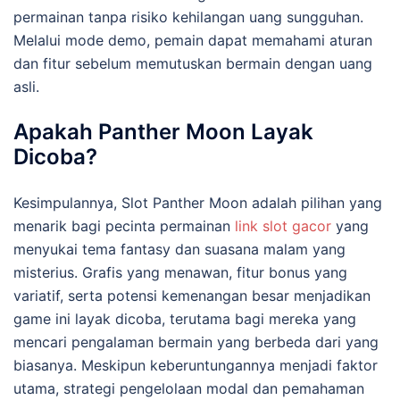
permainan tanpa risiko kehilangan uang sungguhan.
Melalui mode demo, pemain dapat memahami aturan
dan fitur sebelum memutuskan bermain dengan uang
asli.
Apakah Panther Moon Layak
Dicoba?
Kesimpulannya, Slot Panther Moon adalah pilihan yang
menarik bagi pecinta permainan
link slot gacor
yang
menyukai tema fantasy dan suasana malam yang
misterius. Grafis yang menawan, fitur bonus yang
variatif, serta potensi kemenangan besar menjadikan
game ini layak dicoba, terutama bagi mereka yang
mencari pengalaman bermain yang berbeda dari yang
biasanya. Meskipun keberuntungannya menjadi faktor
utama, strategi pengelolaan modal dan pemahaman