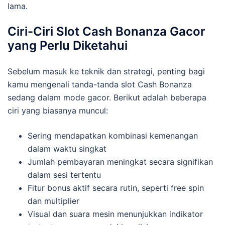
lama.
Ciri-Ciri Slot Cash Bonanza Gacor
yang Perlu Diketahui
Sebelum masuk ke teknik dan strategi, penting bagi
kamu mengenali tanda-tanda slot Cash Bonanza
sedang dalam mode gacor. Berikut adalah beberapa
ciri yang biasanya muncul:
Sering mendapatkan kombinasi kemenangan
dalam waktu singkat
Jumlah pembayaran meningkat secara signifikan
dalam sesi tertentu
Fitur bonus aktif secara rutin, seperti free spin
dan multiplier
Visual dan suara mesin menunjukkan indikator