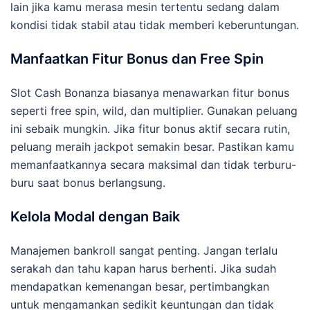
lain jika kamu merasa mesin tertentu sedang dalam
kondisi tidak stabil atau tidak memberi keberuntungan.
Manfaatkan Fitur Bonus dan Free Spin
Slot Cash Bonanza biasanya menawarkan fitur bonus
seperti free spin, wild, dan multiplier. Gunakan peluang
ini sebaik mungkin. Jika fitur bonus aktif secara rutin,
peluang meraih jackpot semakin besar. Pastikan kamu
memanfaatkannya secara maksimal dan tidak terburu-
buru saat bonus berlangsung.
Kelola Modal dengan Baik
Manajemen bankroll sangat penting. Jangan terlalu
serakah dan tahu kapan harus berhenti. Jika sudah
mendapatkan kemenangan besar, pertimbangkan
untuk mengamankan sedikit keuntungan dan tidak