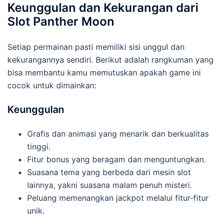
Keunggulan dan Kekurangan dari
Slot Panther Moon
Setiap permainan pasti memiliki sisi unggul dan
kekurangannya sendiri. Berikut adalah rangkuman yang
bisa membantu kamu memutuskan apakah game ini
cocok untuk dimainkan:
Keunggulan
Grafis dan animasi yang menarik dan berkualitas
tinggi.
Fitur bonus yang beragam dan menguntungkan.
Suasana tema yang berbeda dari mesin slot
lainnya, yakni suasana malam penuh misteri.
Peluang memenangkan jackpot melalui fitur-fitur
unik.