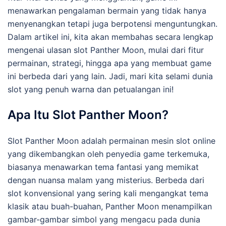
menawarkan pengalaman bermain yang tidak hanya
menyenangkan tetapi juga berpotensi menguntungkan.
Dalam artikel ini, kita akan membahas secara lengkap
mengenai ulasan slot Panther Moon, mulai dari fitur
permainan, strategi, hingga apa yang membuat game
ini berbeda dari yang lain. Jadi, mari kita selami dunia
slot yang penuh warna dan petualangan ini!
Apa Itu Slot Panther Moon?
Slot Panther Moon adalah permainan mesin slot online
yang dikembangkan oleh penyedia game terkemuka,
biasanya menawarkan tema fantasi yang memikat
dengan nuansa malam yang misterius. Berbeda dari
slot konvensional yang sering kali mengangkat tema
klasik atau buah-buahan, Panther Moon menampilkan
gambar-gambar simbol yang mengacu pada dunia