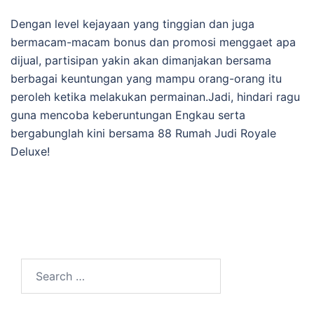
Dengan level kejayaan yang tinggian dan juga
bermacam-macam bonus dan promosi menggaet apa
dijual, partisipan yakin akan dimanjakan bersama
berbagai keuntungan yang mampu orang-orang itu
peroleh ketika melakukan permainan.Jadi, hindari ragu
guna mencoba keberuntungan Engkau serta
bergabunglah kini bersama 88 Rumah Judi Royale
Deluxe!
Search
for: